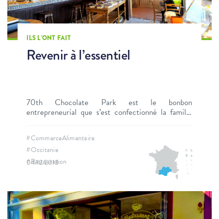
ILS L'ONT FAIT
Revenir à l’essentiel
70th Chocolate Park est le bonbon
entrepreneurial que s’est confectionné la famille
Daous. Un savant mélange de qualité à l’ancienne,
de fait-maison et de chaleur d’un chez-soi qui
#CommerceAlimentaire
différencie cet établissement sur le front de mer
#Occitanie
de Canet-en-Roussillon, en Occitanie.
#Restauration
04/12/2018