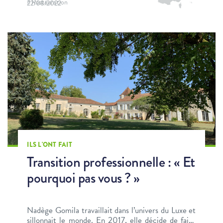
#Restauration
22/08/2022
ILS L'ONT FAIT
Transition professionnelle : « Et
pourquoi pas vous ? »
Nadège Gomila travaillait dans l’univers du Luxe et
sillonnait le monde. En 2017, elle décide de faire