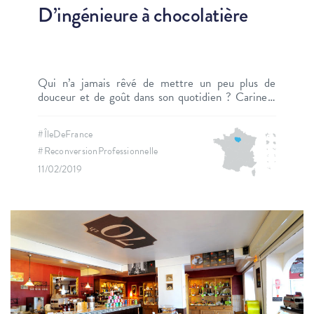
D’ingénieure à chocolatière
Qui n’a jamais rêvé de mettre un peu plus de
douceur et de goût dans son quotidien ? Carine a
plaqué les systèmes d’information pour devenir
chocolatière. Ses ingrédients ? Des produits
#ÎleDeFrance
simples, bons, de qualité, essentiellement bio et
#ReconversionProfessionnelle
équitables, sans conservateur ajouté, mais avec
beaucoup d’humanité.
11/02/2019