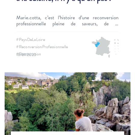
Marie.cotta, c’est l’histoire d’une reconversion
professionnelle pleine de saveurs, de la
Comptabilité vers la Cuisine. Rencontre.
#PaysDeLaLoire
#ReconversionProfessionnelle
#Restauration
18/01/2023