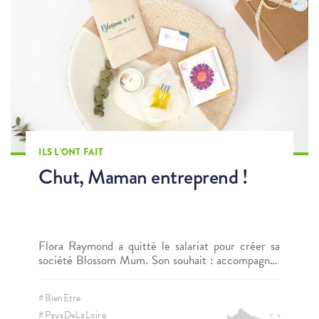
ILS L'ONT FAIT
Chut, Maman entreprend !
Flora Raymond a quitté le salariat pour créer sa
société Blossom Mum. Son souhait : accompagner
les futures et jeunes mamans dans ce moment si
particulier qui entoure l’accueil d’un enfant.
#BienEtre
Pourquoi, comment, elle nous raconte son
#PaysDeLaLoire
parcours.