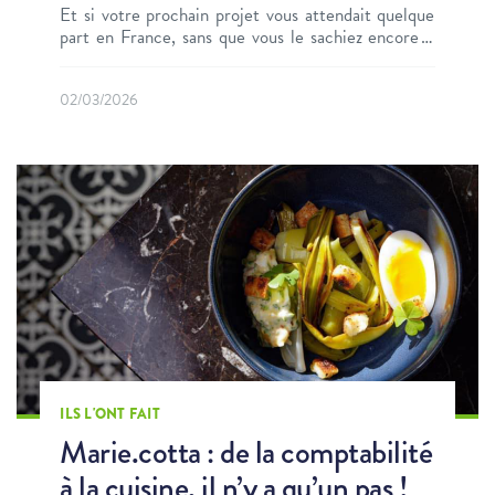
Et si votre prochain projet vous attendait quelque
part en France, sans que vous le sachiez encore ?
C’est exactement ce qui s’est passé pour Christelle
Paillard, fleuriste, qui a quitté l’Eure-et-Loir
02/03/2026
(Centre-Val de Loire) au beau milieu de l’été 2025
pour poser ses cartons à Bais, une petite commune
d’Ille-et-Vilaine (Bretagne). Une rencontre
absolumentfalse
ILS L'ONT FAIT
Marie.cotta : de la comptabilité
à la cuisine, il n’y a qu’un pas !