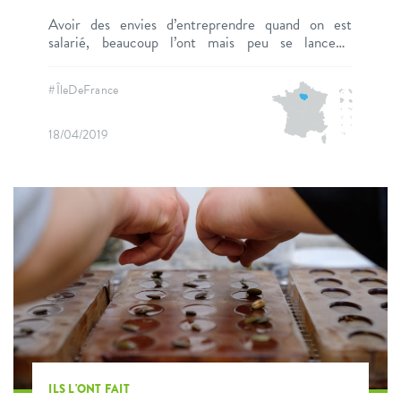
Avoir des envies d’entreprendre quand on est
salarié, beaucoup l’ont mais peu se lancent.
Certains font aussi le choix de garder leur activité
salariée en parallèle de leur nouvelle occupation, au
#ÎleDeFrance
moins pour quelques temps. C’est le choix de
Domitille, passionnée de couture et créatrice de la
marque Made by Cézembre.
18/04/2019
ILS L'ONT FAIT