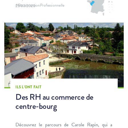
#ReconversionProfessionnelle
25/03/2020
ILS L'ONT FAIT
Des RH au commerce de
centre-bourg
Découvrez le parcours de Carole Rapin, qui a