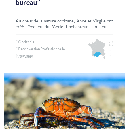
bureau”
Au cœur de la nature occitane, Anne et Virgile ont
créé l’écolieu du Merle Enchanteur. Un lieu où
règne partage, rencontres et croissance
personnelle.
#Occitanie
#ReconversionProfessionnelle
#Tourisme
11/01/2021