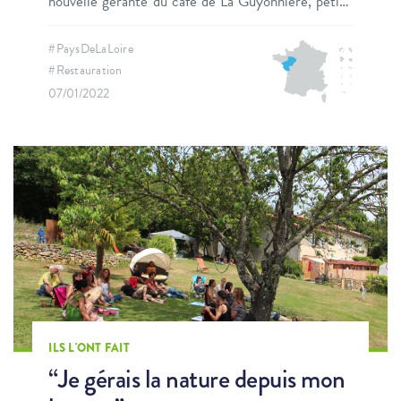
nouvelle gérante du café de La Guyonnière, petite
commune du nord Vendée.
#PaysDeLaLoire
#Restauration
07/01/2022
ILS L'ONT FAIT
“Je gérais la nature depuis mon