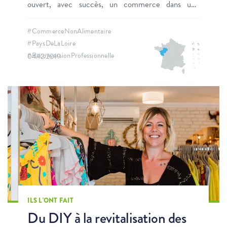
ouvert, avec succès, un commerce dans une
commune vendéenne de 3 200 habitants.
#CommerceNonAlimentaire
#PaysDeLaLoire
#ReconversionProfessionnelle
04/12/2019
ILS L'ONT FAIT
Du DIY à la revitalisation des