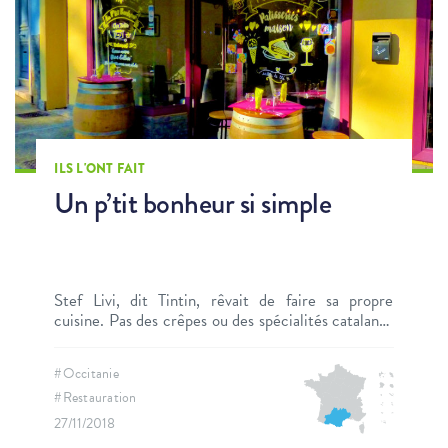
ILS L'ONT FAIT
Un p’tit bonheur si simple
Stef Livi, dit Tintin, rêvait de faire sa propre
cuisine. Pas des crêpes ou des spécialités catalanes
mais bien une cuisine maison ayant le goût des
saisons, élaborée par ses mains, qui ouvre aux
#Occitanie
plaisirs de la conversation avec les clients. Un p’tit
#Restauration
bonheur tout simple, en accord avec lui-même.
27/11/2018