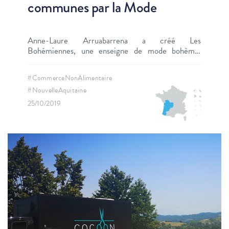
communes par la Mode
Anne-Laure Arruabarrena a créé Les
Bohémiennes, une enseigne de mode bohème,
gypsy et hippie chic, qui fait le pari de la
revitalisation locale.
#CommerceNonAlimentaire
#NouvelleAquitaine
25/10/2019