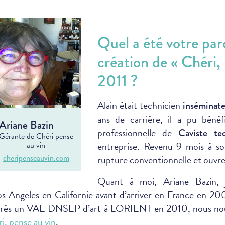
Quel a été votre par
création de « Chéri,
2011 ?
Alain était technicien
inséminat
ans de carrière, il a pu béné
Ariane Bazin
professionnelle de
Caviste te
Gérante de Chéri pense
entreprise. Revenu 9 mois à so
au vin
cheripenseauvin.com
rupture conventionnelle et ouvre 
Quant à moi, Ariane Bazin, 
Los Angeles en Californie avant d’arriver en France en 20
Après un VAE DNSEP d’art à LORIENT en 2010, nous no
i, pense au vin
.