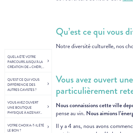
Qu’est ce qui vous di
Notre diversité culturelle, nos cho
QUEL A ÉTÉ VOTRE
PARCOURS JUSQU’À LA
CRÉATION DE « CHÉRI,
PENSE AU VIN » EN 2011
Vous avez ouvert une
?
QU’EST CE QUI VOUS
DIFFÉRENCIE DES
particulièrement rete
AUTRES CAVISTES ?
VOUS AVEZ OUVERT
Nous connaissions cette ville dep
UNE BOUTIQUE
pense au vin.
Nous aimions l’énerg
PHYSIQUE À AIZENAY
EN 2016. QU’EST CE QUI
A PARTICULIÈREMENT
Il y a 4 ans, nous avons commenc
VOTRE CHOIX A-T-IL ÉTÉ
RETENU VOTRE
LE BON ?
ATTENTION