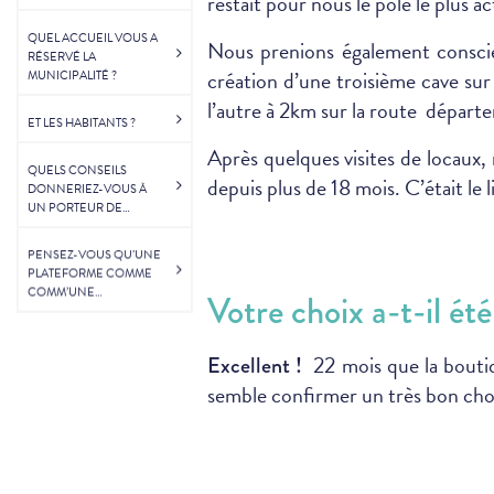
restait pour nous le pôle le plus ac
D’ENTREPRENEUR AU
SEIN DE CETTE VILLE ?
QUEL ACCUEIL VOUS A
Nous prenions également consc
RÉSERVÉ LA
création d’une troisième cave sur 
MUNICIPALITÉ ?
l’autre à 2km sur la route départ
ET LES HABITANTS ?
Après quelques visites de locaux,
QUELS CONSEILS
depuis plus de 18 mois. C’était le 
DONNERIEZ-VOUS À
UN PORTEUR DE
PROJET SUR BASE DE
VOTRE PROPRE
PENSEZ-VOUS QU’UNE
EXPÉRIENCE ?
PLATEFORME COMME
COMM’UNE
Votre choix a-t-il été
OPPORTUNITÉ POURRA
AIDER DE FUTURS
ENTREPRENEURS À
22 mois que la boutiq
Excellent !
S’INSTALLER ?
semble confirmer un très bon choix