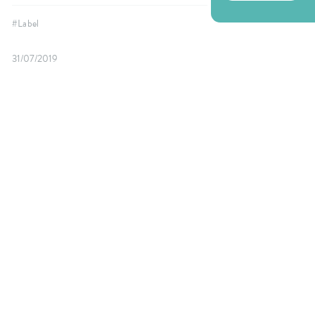
structure, Pavillon Bleu allie tourisme et
écologie pour le bien-être de tous.
#Label
31/07/2019