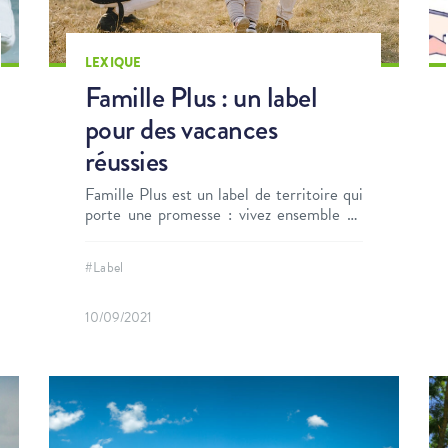
LEXIQUE
Famille Plus : un label
pour des vacances
réussies
Famille Plus est un label de territoire qui
porte une promesse : vivez ensemble de
belles expériences. Découvrez ce que
promet ce label aux vacanciers. Et à vous,
#Label
porteur de projet !
10/09/2021