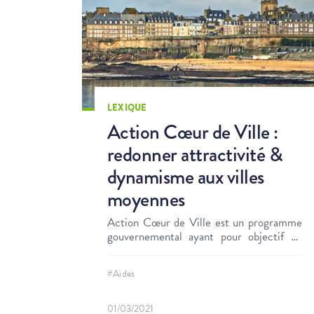
LEXIQUE
Action Cœur de Ville :
redonner attractivité &
dynamisme aux villes
moyennes
Action Cœur de Ville est un programme
gouvernemental ayant pour objectif de
revitaliser les villes françaises de taille
moyenne. Découvrez son intérêt pour les
#Aides
territoires, et pour les porteurs de projet.
01/03/2021