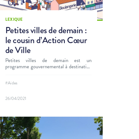
LEXIQUE
Petites villes de demain :
le cousin d’Action Cœur
de Ville
Petites villes de demain est un
programme gouvernemental à destination
des communes de moins de 20 000
habitants lancé le 1er octobre 2020. Il
#Aides
concerne à ce jour plus de 1 600
communes de France.
26/04/2021