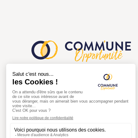
Comm'une opportunité a pour but de
faciliter la mise en relation entre les
collectivités territoriales et les
porteurs de projets afin de
redynamiser les centres-villes et
centres-bourgs.