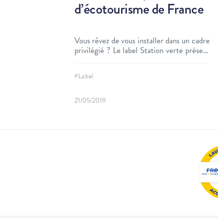
d’écotourisme de France
Vous rêvez de vous installer dans un cadre
privilégié ? Le label Station verte présent
sur Comm’une opportunité peut vous y
aider !
#Label
21/05/2019