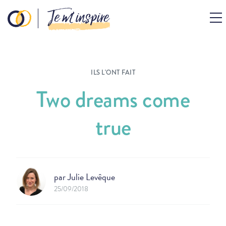
Je m’inspire
ILS L'ONT FAIT
Two dreams come
true
par
Julie Levêque
25/09/2018