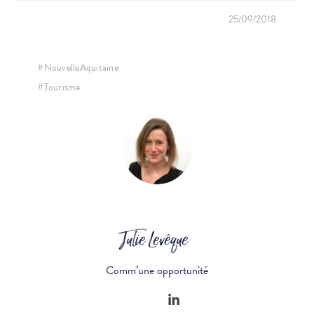
25/09/2018
#NouvelleAquitaine
#Tourisme
Julie Levêque
Comm’une opportunité