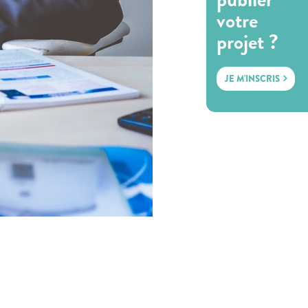
votre
projet ?
JE M'INSCRIS