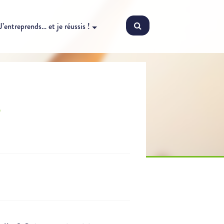
J’entreprends… et je réussis !
?