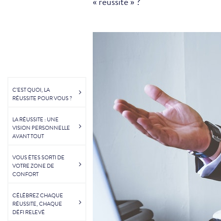
« réussite » ?
C’EST QUOI, LA
RÉUSSITE POUR VOUS ?
LA RÉUSSITE : UNE
VISION PERSONNELLE
AVANT TOUT
VOUS ÊTES SORTI DE
VOTRE ZONE DE
CONFORT
CÉLÉBREZ CHAQUE
RÉUSSITE, CHAQUE
DÉFI RELEVÉ