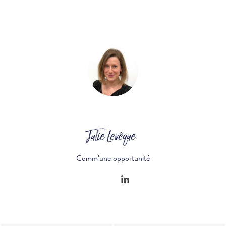
Julie Levêque
Comm’une opportunité