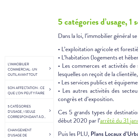
5 catégories d’usage, 1
Dans la loi, l’immobilier général s
• L’exploitation agricole et foresti
• L’habitation (logements et héb
• Les commerces et activités de s
L’IMMOBILIER
COMMERCIAL : UN
lesquelles on reçoit de la clientèl
OUTIL AVANT TOUT
• Les services publics et équipemen
SON AFFECTATION : CE
• Les autres activités des secteu
QUE L’ON PEUT Y FAIRE
congrès et d’exposition.
5 CATÉGORIES
Ces 5 grands types de destination
D’USAGE, 1 SEULE
CORRESPONDANT À DE
début 2020 par l’
arrêté du 31 ja
L’IMMOBILIER
COMMERCIAL
CHANGEMENT
Puis les PLU,
Plans Locaux d’Urb
D’USAGE DE