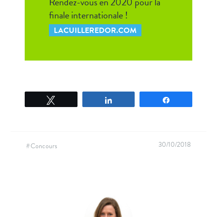
Rendez-vous en 2020 pour la
finale internationale !
LACUILLEREDOR.COM
Tweetez
Partagez
Partagez
30/10/2018
#Concours