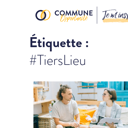
Je m’ins
Étiquette :
#TiersLieu