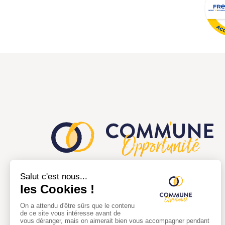
Comm'une opportunité a pour but de
faciliter la mise en relation entre les
collectivités territoriales et les