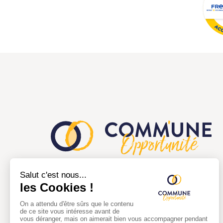
Comm'une opportunité a pour but de
faciliter la mise en relation entre les
collectivités territoriales et les