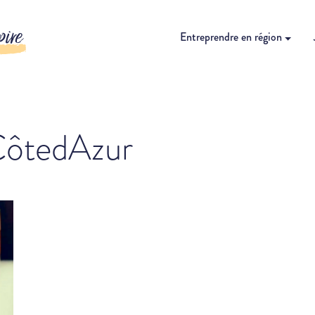
pire
Entreprendre en région
CôtedAzur