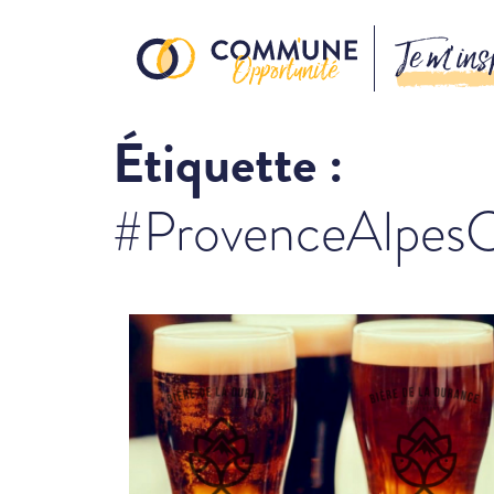
Je m’ins
Étiquette :
#ProvenceAlpes