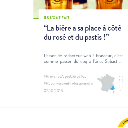
ILS L'ONT FAIT
“La bière a sa place à côté
du rosé et du pastis !”
Passer de rédacteur web à brasseur, c’est
comme passer du coq à l’âne. Sébastien
Réby a pourtant fait cette reconversion.
Prêt à plonger dans le grand bain de
#ProvenceAlpesCôtedAzur
l’entrepreneuriat et, avec modération, de
#ReconversionProfessionnelle
la bière ?
02/10/2018